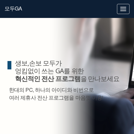
모두GA
T
o
g
g
l
e
n
a
v
i
g
생보,손보 모두가
a
t
엉킴없이 쓰는 GA를 위한
i
o
혁신적인 전산 프로그램
을 만나보세요
n
한대의 PC, 하나의 아이디와 비번으로
여러 제휴사 전산 프로그램을 마음껏 이용!