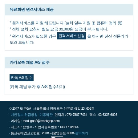
유료회원 원격서비스 제공
* 원격서비스를 지원 해드립니다.(설치 일부 지원 및 컴퓨터 정리 등)
* 전체 설치 요청시 별도 요금 33,000원 요금이 부과 됩니다.
원격 서비스 신청
* 원격서비스가 필요한 경우
을 하시면 전산 전문가가
도와 드립니다.
카카오톡 채널 A/S 접수
카톡 A/S 접수
(카톡 채널 추가 후 A/S 접수하기)
© 2017 모두GA · 서울특별시 영등포구 선유로 49길 23, 608호
·
개인정보 취급방침
·
이용약관
· 연락처 : 070-7807-7031 · 팩스 : 02-6337-6803
· 이메일 : modugap2@modugap.com
· 대표자 : 윤영수 · 사업자등록번호 : 133-17-05244
· 통신판매업신고번호 : 2018-서울영등포-0858 ·
문의하기