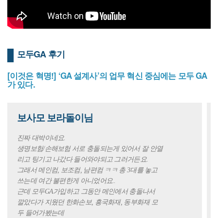
모두GA 후기
[이것은 혁명!] ‘GA 설계사’의 업무 혁신 중심에는 모두 GA
가 있다.
보사모 보라돌이님
진짜 대박이네요.
생명보험/손해보험 서로 충돌되는게 있어서 잘 안열
리고 팅기고 나갔다 들어와야되고 그러거든요.
그래서 메인컴, 보조컴, 남편컴 ㅋㅋ 총 3대를 놓고
쓰는데 여간 불편한게 아니었어요..
근데 모두GA가입하고 그동안 메인에서 충돌나서
깔았다가 지웠던 한화손보, 흥국화재, 동부화재 모
두 들어가봤는데